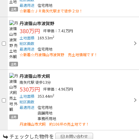
最適用途
住宅用地
土地
☆新着☆ＪＲ南矢代駅まで徒歩２分！
丹波篠山市波賀野
380万円
坪単価：7.41万円
2
土地面積
169.53m
総区画数
最適用途
住宅用地
☆新着☆丹波篠山市波賀野 売土地情報です！
土地
丹波篠山市犬飼
南矢代駅
徒歩13分
530万円
坪単価：4.96万円
2
土地面積
353.44m
総区画数
最適用途
住宅用地
店舗用地
土地
事務所用地
丹波篠山市犬飼 約106坪の売土地です！
チェックした物件を
お問い合わせ