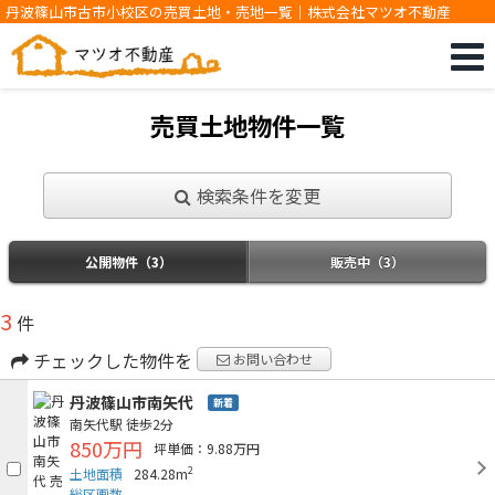
丹波篠山市古市小校区の売買土地・売地一覧｜株式会社マツオ不動産
売買土地物件一覧
検索条件を変更
公開物件（3）
販売中（3）
3
件
チェックした物件を
お問い合わせ
丹波篠山市南矢代
新着
南矢代駅
徒歩2分
850万円
坪単価：9.88万円
2
土地面積
284.28m
総区画数