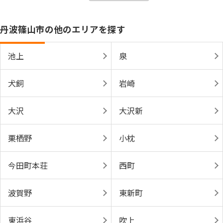
丹波篠山市の他のエリアを探す
池上
泉
犬飼
岩崎
大沢
大沢新
栗栖野
小枕
今田町本荘
西町
波賀野
東新町
東浜谷
吹上