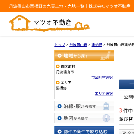
丹波篠山市栗栖野の売買土地・売地一覧｜株式会社マツオ不動産
トップ
>
丹波篠山市
>
栗栖野
>
丹波篠山市栗栖
地域から探す
市区町村
丹波篠山市
市区町村選択
エリア
栗栖野
一覧で
エリア選択
公開
3
件中
沿線・駅から探す
並び替
地図から探す
全