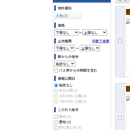
物件の条件で絞り込む
物件種別
土地 (3)
売
価格
～
土地面積
坪数で検索
～
駅からの徒歩
バス停からの時間を含む
情報公開日
指定なし
本日公開
(0)
売
3日以内に公開
(0)
7日以内に公開
(0)
こだわり条件
角地
(0)
更地
(3)
即引渡し可
(0)