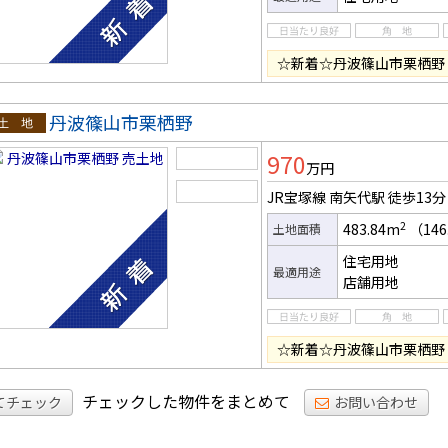
☆新着☆丹波篠山市栗栖野
丹波篠山市栗栖野
土地
970
万円
JR宝塚線 南矢代駅
徒歩13分
2
483.84m
（146
土地面積
住宅用地
最適用途
店舗用地
☆新着☆丹波篠山市栗栖野
チェックした物件をまとめて
てチェック
お問い合わせ