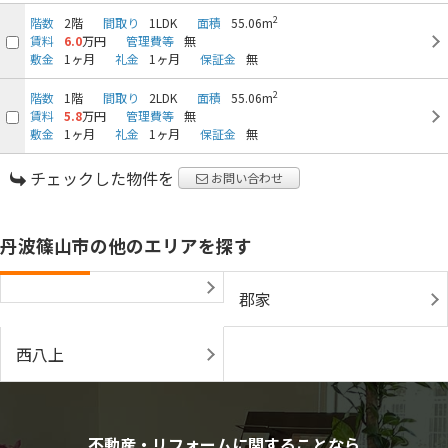
2
階数
2階
間取り
1LDK
面積
55.06m
賃料
6.0
万円
管理費等
無
敷金
1ヶ月
礼金
1ヶ月
保証金
無
2
階数
1階
間取り
2LDK
面積
55.06m
賃料
5.8
万円
管理費等
無
敷金
1ヶ月
礼金
1ヶ月
保証金
無
チェックした物件を
お問い合わせ
丹波篠山市の他のエリアを探す
郡家
西八上
不動産・リフォームに関することなら