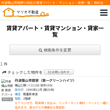
丹波篠山市岡野小校区の賃貸アパート・マンション・貸家一覧｜株式会社
マツオ不動産
賃貸アパート・賃貸マンション・貸家一
覧
検索条件を変更
1
件
チェックした物件を
お問い合わせ
丹波篠山市郡家（第一グリーンハイツ）
篠山口駅
バス13分
徒歩10分
築年月
1990年11月
(築35年)
構造
軽量鉄骨造
階数
2階建
アパート
エアコン付き、駐車場１台込み、インターネット無料！ペットと一緒に
住めます。昔ながらの情緒ある商店街…