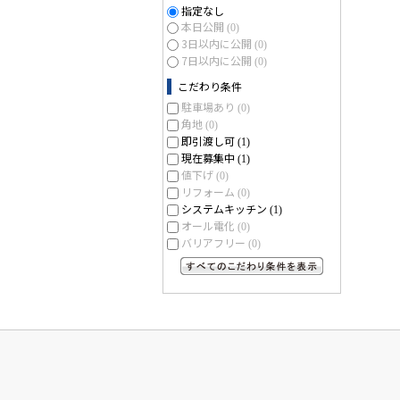
指定なし
本日公開
(0)
3日以内に公開
(0)
7日以内に公開
(0)
こだわり条件
駐車場あり
(0)
角地
(0)
即引渡し可
(1)
現在募集中
(1)
値下げ
(0)
リフォーム
(0)
システムキッチン
(1)
オール電化
(0)
バリアフリー
(0)
すべてのこだわり条件を見る