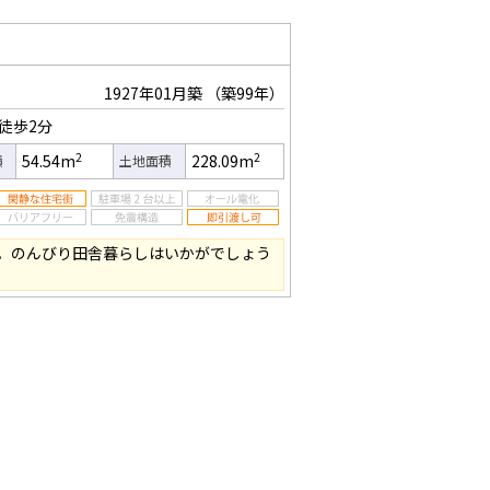
1927年01月築
（築99年）
徒歩2分
2
2
54.54m
228.09m
積
土地面積
。のんびり田舎暮らしはいかがでしょう