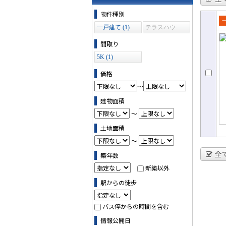
物件の条件で絞り込む
物件種別
一戸建て (1)
テラスハウ
売
ス (0)
て
間取り
5K (1)
価格
～
建物面積
～
土地面積
～
全
築年数
新築以外
駅からの徒歩
バス停からの時間を含む
情報公開日