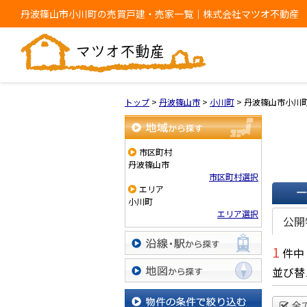
丹波篠山市小川町の売買戸建・売家一覧｜株式会社マツオ不動産
トップ
>
丹波篠山市
>
小川町
>
丹波篠山市小川
地域から探す
市区町村
丹波篠山市
市区町村選択
エリア
小川町
一覧で
エリア選択
公開
1
件中
沿線・駅から探す
並び替
地図から探す
全