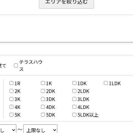
エリアを絞り込む
テラスハウ
建て
ス
1R
1K
1DK
1LDK
2K
2DK
2LDK
3K
3DK
3LDK
4K
4DK
4LDK
5K
5DK
5LDK以上
～