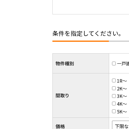
条件を指定してください。
物件種別
一戸
1R～
2K～
間取り
3K～
4K～
5K～
価格