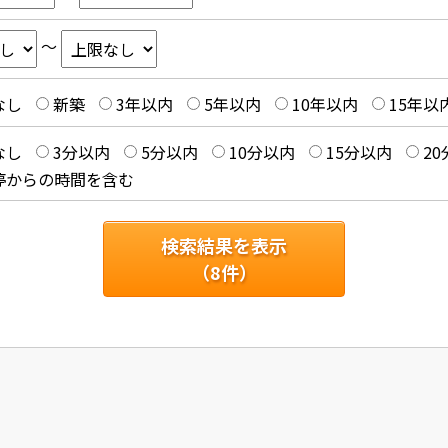
～
なし
新築
3年以内
5年以内
10年以内
15年以
なし
3分以内
5分以内
10分以内
15分以内
2
停からの時間を含む
検索結果を表示
（
8
件）