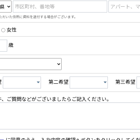
市区町村、番地等
アパート、
ただいた住所に資料を送付する場合がございます。
女性
歳
望
第二希望
第三希望
件、ご質問などがございましたらご記入ください。
ー
に同意のうえ、入力内容の確認へボタンをクリックしてく