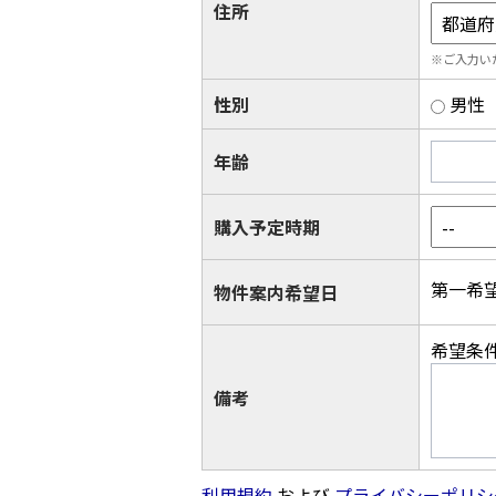
住所
※ご入力い
性別
男性
年齢
購入予定時期
第一希
物件案内希望日
希望条
備考
利用規約
および
プライバシーポリシ